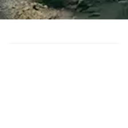
A pocos kilómetros de nuestro alojamiento encontrará una
amplia oferta de ocio y cultura,
así como todos los servicios y los mejores restaurantes.
Circuito de
Aeropuerto
Playas
Golf